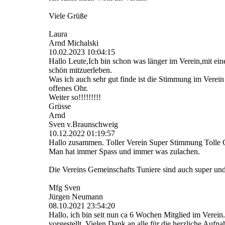
Viele Grüße
Laura
Arnd Michalski
10.02.2023
10:04:15
Hallo Leute,Ich bin schon was länger im Verein,mit ein
schön mitzuerleben.
Was ich auch sehr gut finde ist die Stimmung im Verein
offenes Ohr.
Weiter so!!!!!!!!!
Grüsse
Arnd
Sven v.Braunschweig
10.12.2022
01:19:57
Hallo zusammen. Toller Verein Super Stimmung Tolle G
Man hat immer Spass und immer was zulachen.
Die Vereins Gemeinschafts Tuniere sind auch super u
Mfg Sven
Jürgen Neumann
08.10.2021
23:54:20
Hallo, ich bin seit nun ca 6 Wochen Mitglied im Verein.
vorgestellt. Vielen Dank an alle für die herzliche Aufn