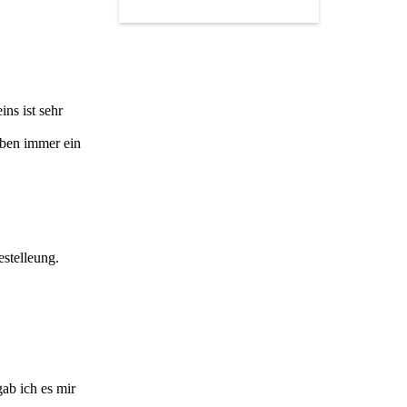
ns ist sehr
aben immer ein
stelleung.
gab ich es mir